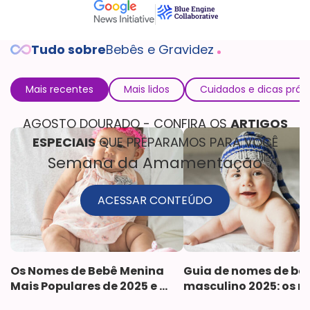
Tudo sobre
Bebês e Gravidez
Mais recentes
Mais lidos
Cuidados e dicas prát
AGOSTO DOURADO - CONFIRA OS
ARTIGOS
ESPECIAIS
QUE PREPARAMOS PARA VOCÊ
Semana da Amamentação
ACESSAR CONTEÚDO
Os Nomes de Bebê Menina 
Guia de nomes de beb
Mais Populares de 2025 e 
masculino 2025: os ma
seus Significados
escolhidos e seus 